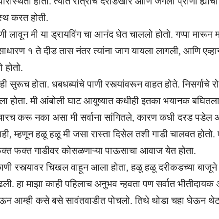
रिस्थिती होती. त्यात रात्रींचे दरोडेखोर आणि जंगली प्राणी ह्या
स्थ करत होती.
ाणी लावून मी या ड्रायविंग चा आनंद घेत चाललो होतो. गप्पा मारून
 साधारण १ ते दीड तास नंतर त्यांना जाग यायला लागली, आणि एव्हा
 होतो.
सुरूच होता. धबधब्यांचे पाणी रस्त्यांवरून वाहत होते. निसर्गाचे र
ा होता. मी आंबोली घाट आयुष्यात कधीही इतका भयानक बघितला 
चारच करू नका असा मी सर्वाना सांगितले, कारण कधी दरड पडेल आ
ाही, म्हणून हळू हळू मी जसा रास्ता दिसेल तशी गाडी चालवत होतो. 
क्त फक्त गाडीवर कोसळणाऱ्या पाऊसाचा आवाज येत होता.
काणी रस्त्यावर चिखल वाहून आला होता, हळू हळू दरीकडच्या बाजू
ाढली. हा माझा काही पहिलाच अनुभव न्हवता पण सर्वात भीतीदायक
घेऊन आम्ही कसे बसे सावंतवाडीत पोचलो. तिथे थोडा चहा घेऊन थे