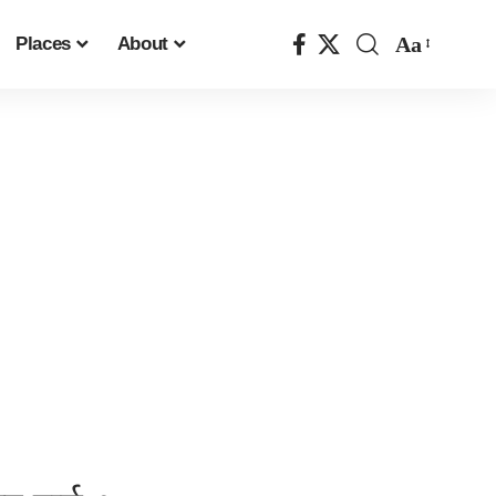
Aa
Places
About
Font
Resizer