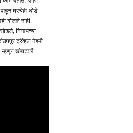
ी काम येतात. आणि
ाहून घरचेही थोडे
ाही बोलले नाही.
 सोडले, निघायच्या
हापूर ट्रॅव्हल नेहमी
 म्हणून खंबाटकी