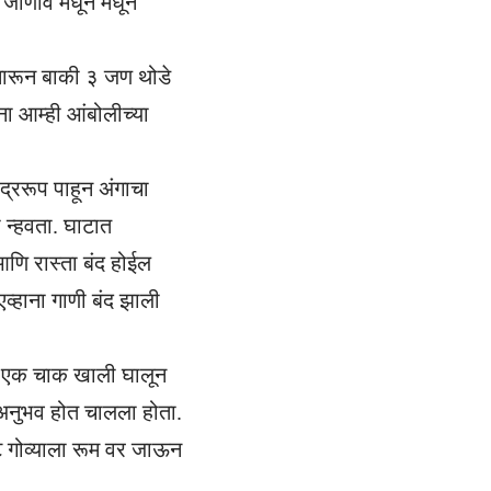
ची जाणीव मधून मधून
 मारून बाकी ३ जण थोडे
ना आम्ही आंबोलीच्या
ोद्ररूप पाहून अंगाचा
न्हवता. घाटात
णि रास्ता बंद होईल
एव्हाना गाणी बंद झाली
ने एक चाक खाली घालून
 अनुभव होत चालला होता.
ट गोव्याला रूम वर जाऊन