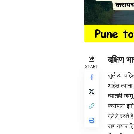
दक्षिण भ
SHARE
जुलैच्या पहि
आहेत त्यांना
त्यातही जम्मू
करायला इमोश
गेलेले रस्ते
जण तयार ह