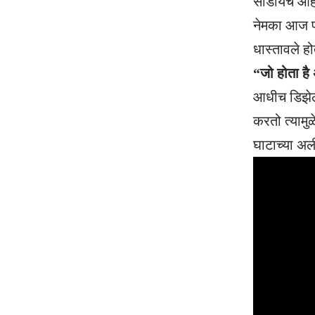
सोडायचं आह
नेमका आज पा
धास्तावले हो
“जो होता है 
आधीच डिझेल 
करतो त्यामु
घाटाच्या अल