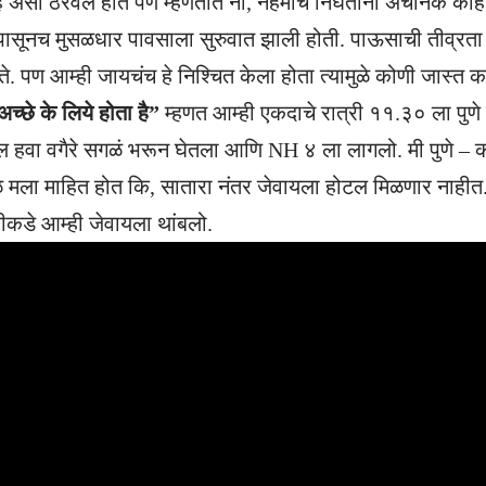
े असा ठरवलं होते पण म्हणतात ना, नेहमीच निघताना अचानक काह
सूनच मुसळधार पावसाला सुरुवात झाली होती. पाऊसाची तीव्रता प
ते. पण आम्ही जायचंच हे निश्चित केला होता त्यामुळे कोणी जास्त क
अच्छे के लिये होता है”
म्हणत आम्ही एकदाचे रात्री ११.३० ला पुणे
हवा वगैरे सगळं भरून घेतला आणि NH ४ ला लागलो. मी पुणे – कोल्
ळे मला माहित होत कि, सातारा नंतर जेवायला होटल मिळणार नाहीत.
ीकडे आम्ही जेवायला थांबलो.