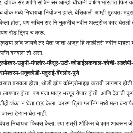
, दीपक सर आणि सचिन सर आम्ही चौघांनी दक्षिण भारतात फिरायल
च वीक मध्ये निघायचा नियोजन झाले. बेसिकली आम्ही मुख्यतः मदुरा
 केला होता, पण सचिन सर नि नुकतीच नवीन अल्ट्रोज कार घेतली हो
पण रोड ट्रिप च करू.
एवढ्या लांब जायचे तर येता जाता अजून हि काहीतरी नवीन पाहता 
प्लॅन बनवला तो असा.
-मुरुडेश्वर-उडुपी-मंगलोर-म्हैसूर-उटी-कोडाईलकनाल-कोची-अल्लेपी
रामेश्वरम-धनुष्कोडी-मदुराई-बेंगलोर-पुणे
दिवसात बसवला होता, थोडी झोप कॉम्प्रोमाइझ करावी लागणार होती
वा लागणार होता. पण मजा मात्र भरपूर येणार होती. आणि देवाची कृप
तीही शंका न घेता OK केला. कारण ट्रिप प्लांनिंग मध्ये मला बऱ्या
ी जास्त टेन्शन घेत नाही.
दिवस निघायचा फिक्स केला. त्या रात्री ऑफिस चे काम आवरून ज