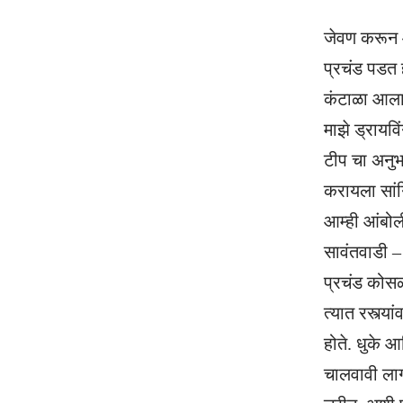
जेवण करून आ
प्रचंड पडत 
कंटाळा आला ह
माझे ड्रायवि
टीप चा अनुभव
करायला सांग
आम्ही आंबोल
सावंतवाडी –
प्रचंड कोस
त्यात रस्त्
होते. धुके 
चालवावी लाग