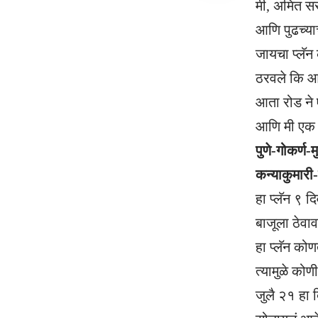
मी, अमित सर
आणि पुढच्या
जायचा प्लॅन
ठरवले कि आ
आता रोड ने 
आणि मी एक 
पुणे-गोकर्ण
कन्याकुमारी-
हा प्लॅन ९ 
बाजूला ठेवा
हा प्लॅन कोण
त्यामुळे कोण
जुलै २१ हा 