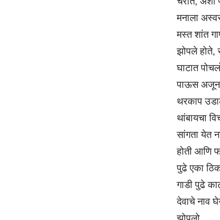
चरीत, अशी प
मनाला अस्व
मस्त शांत ग
झोपले होते,
घाटात पोचलो
पाऊस अजूनही 
थरकाप उडाल
थांबायचा वि
सांगता येत न
होती आणि फ
पुढे एका ठि
गाडी पुढे क
देवाचे नाव 
झोपलो.