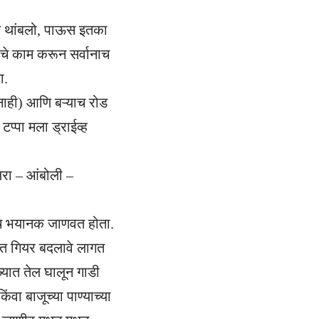
आणि थांबलो, पाऊस इतका
ाचे काम करून सर्वानाच
ा.
 नाही) आणि बऱ्याच रोड
टप्पा मला ड्राईव्ह
आजरा – आंबोली –
नच भयानक जाणवत होता.
सतत गियर बदलावे लागत
्यात तेल घालून गाडी
ा बाजूच्या पाण्याच्या