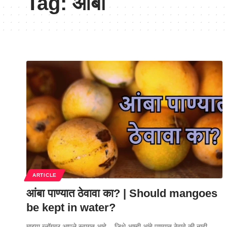
Tag:
आंबा
ARTICLE
आंबा पाण्यात ठेवावा का? | Should mangoes
be kept in water?
माझ्या ब्लॉगवर आपले स्वागत आहे... जिथे आम्ही आंबे पाण्यात ठेवावे की नाही…