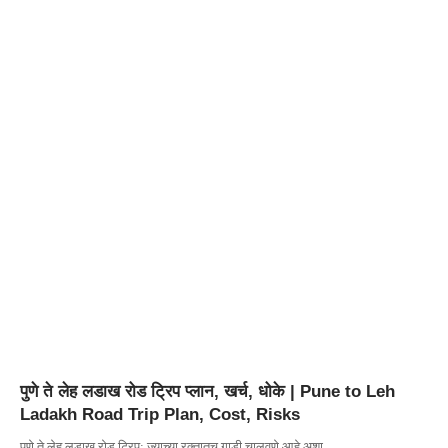
पुणे ते लेह लडाख रोड ट्रिप प्लान, खर्च, धोके | Pune to Leh
Ladakh Road Trip Plan, Cost, Risks
पुणे ते लेह लडाख रोड ट्रिप: ज्याच्या रक्तातच गाडी चालवणे आहे अशा…