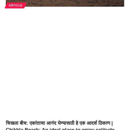
ARTICLE
चिखला बीच: एकांताचा आनंद घेण्यासाठी हे एक आदर्श ठिकाण |
Chikhla Beach: An ideal place to enjoy solitude