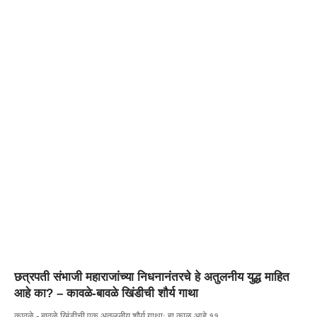
छत्रपती संभाजी महाराजांच्या निधनानंतरचे हे अतुलनीय युद्ध माहित
आहे का? – कावळे-बावळे खिंडीची शौर्य गाथा
कावळे - बावळे खिंडीची एक अतुलनीय शौर्य गाथा: हा काळ आहे ११…