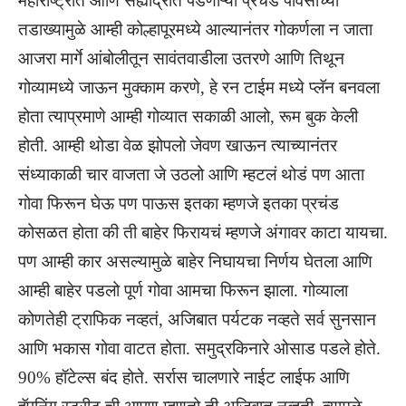
महाराष्ट्रात आणि सह्याद्रीत पडणाऱ्या प्रचंड पावसाच्या
तडाख्यामुळे आम्ही कोल्हापूरमध्ये आल्यानंतर गोकर्णला न जाता
आजरा मार्गे आंबोलीतून सावंतवाडीला उतरणे आणि तिथून
गोव्यामध्ये जाऊन मुक्काम करणे, हे रन टाईम मध्ये प्लॅन बनवला
होता त्याप्रमाणे आम्ही गोव्यात सकाळी आलो, रूम बुक केली
होती. आम्ही थोडा वेळ झोपलो जेवण खाऊन त्याच्यानंतर
संध्याकाळी चार वाजता जे उठलो आणि म्हटलं थोडं पण आता
गोवा फिरून घेऊ पण पाऊस इतका म्हणजे इतका प्रचंड
कोसळत होता की ती बाहेर फिरायचं म्हणजे अंगावर काटा यायचा.
पण आम्ही कार असल्यामुळे बाहेर निघायचा निर्णय घेतला आणि
आम्ही बाहेर पडलो पूर्ण गोवा आमचा फिरून झाला. गोव्याला
कोणतेही ट्राफिक नव्हतं, अजिबात पर्यटक नव्हते सर्व सुनसान
आणि भकास गोवा वाटत होता. समुद्रकिनारे ओसाड पडले होते.
90% हॉटेल्स बंद होते. सर्रास चालणारे नाईट लाईफ आणि