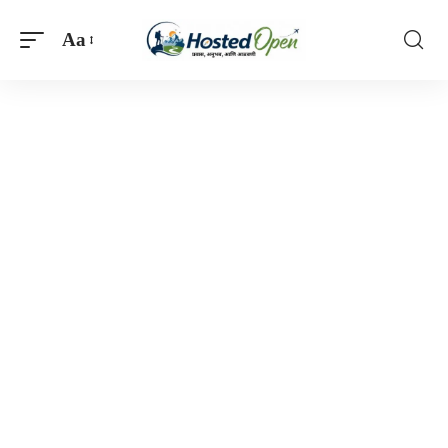
Aa
Font
Resizer