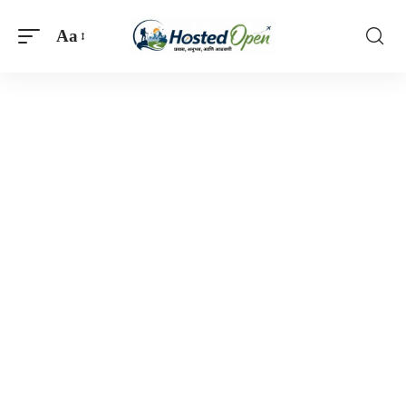
Aa
Font
Resizer