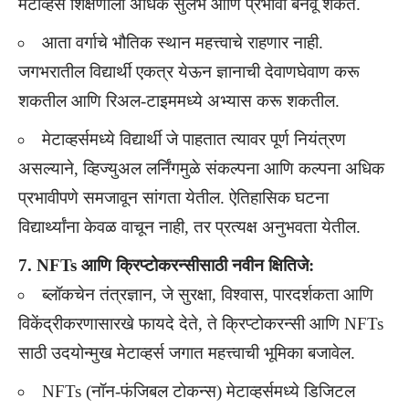
मेटाव्हर्स शिक्षणाला अधिक सुलभ आणि प्रभावी बनवू शकते.
आता वर्गाचे भौतिक स्थान महत्त्वाचे राहणार नाही.
जगभरातील विद्यार्थी एकत्र येऊन ज्ञानाची देवाणघेवाण करू
शकतील आणि रिअल-टाइममध्ये अभ्यास करू शकतील.
मेटाव्हर्समध्ये विद्यार्थी जे पाहतात त्यावर पूर्ण नियंत्रण
असल्याने, व्हिज्युअल लर्निंगमुळे संकल्पना आणि कल्पना अधिक
प्रभावीपणे समजावून सांगता येतील. ऐतिहासिक घटना
विद्यार्थ्यांना केवळ वाचून नाही, तर प्रत्यक्ष अनुभवता येतील.
7. NFTs आणि क्रिप्टोकरन्सीसाठी नवीन क्षितिजे:
ब्लॉकचेन तंत्रज्ञान, जे सुरक्षा, विश्वास, पारदर्शकता आणि
विकेंद्रीकरणासारखे फायदे देते, ते क्रिप्टोकरन्सी आणि NFTs
साठी उदयोन्मुख मेटाव्हर्स जगात महत्त्वाची भूमिका बजावेल.
NFTs (नॉन-फंजिबल टोकन्स) मेटाव्हर्समध्ये डिजिटल