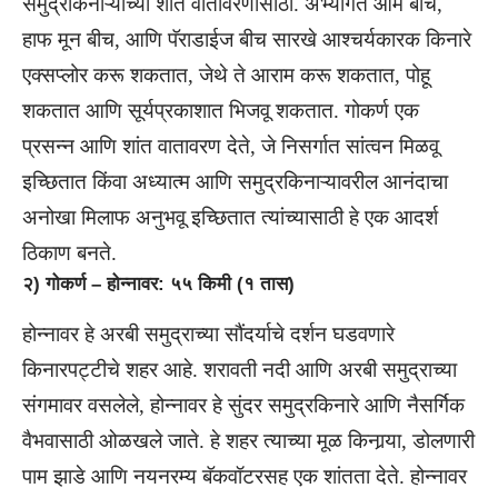
समुद्रकिनाऱ्याच्या शांत वातावरणासाठी. अभ्यागत ओम बीच,
हाफ मून बीच, आणि पॅराडाईज बीच सारखे आश्चर्यकारक किनारे
एक्सप्लोर करू शकतात, जेथे ते आराम करू शकतात, पोहू
शकतात आणि सूर्यप्रकाशात भिजवू शकतात. गोकर्ण एक
प्रसन्न आणि शांत वातावरण देते, जे निसर्गात सांत्वन मिळवू
इच्छितात किंवा अध्यात्म आणि समुद्रकिनाऱ्यावरील आनंदाचा
अनोखा मिलाफ अनुभवू इच्छितात त्यांच्यासाठी हे एक आदर्श
ठिकाण बनते.
२) गोकर्ण – होन्नावर: ५५ किमी (१ तास)
होन्नावर हे अरबी समुद्राच्या सौंदर्याचे दर्शन घडवणारे
किनारपट्टीचे शहर आहे. शरावती नदी आणि अरबी समुद्राच्या
संगमावर वसलेले, होन्नावर हे सुंदर समुद्रकिनारे आणि नैसर्गिक
वैभवासाठी ओळखले जाते. हे शहर त्याच्या मूळ किनार्‍या, डोलणारी
पाम झाडे आणि नयनरम्य बॅकवॉटरसह एक शांतता देते. होन्नावर