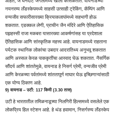
आहेत, जे घनदाट जंगलांमध्ये खाली कोसळतात. वायनाडच्या
नयनरम्य लँडस्केपमध्ये साहसी उत्साही ट्रेकिंग, कॅम्पिंग आणि
वन्यजीव सफारीसारख्या क्रियाकलापांमध्ये सहभागी होऊ
शकतात. एडक्कल लेणी, प्राचीन जैन मंदिरे आणि ऐतिहासिक
पझहस्सी राजा मकबरा यासारख्या आकर्षणांसह या प्रदेशाला
ऐतिहासिक आणि सांस्कृतिक महत्त्व आहे. वायनाडमध्ये राहताना
पर्यटक स्थानिक लोकांचा उबदार आदरातिथ्य अनुभवू शकतात
आणि अस्सल केरळ पाककृतींचा आस्वाद घेऊ शकतात. नैसर्गिक
सौंदर्य आणि शांततेमुळे, वायनाड हे निसर्ग प्रेमी, वन्यजीव प्रेमी
आणि केरळच्या पर्वतांमध्ये शांततापूर्ण माघार घेऊ इच्छिणाऱ्यांसाठी
एक योग्य ठिकाण आहे.
9) वायनाड – उटी: 117 किमी (3.30 तास)
उटी हे भारतातील तमिळनाडूच्या निलगिरी हिल्समध्ये वसलेले एक
लोकप्रिय हिल स्टेशन आहे. हे थंड हवामान, निसर्गरम्य लँडस्केप