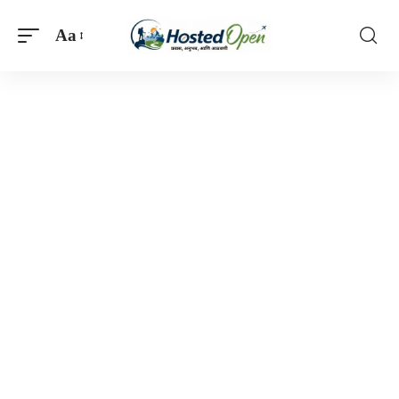
Aa
Font
Resizer