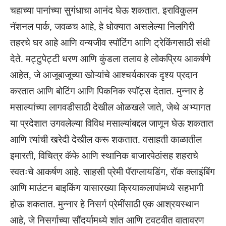
चहाच्या पानांच्या सुगंधाचा आनंद घेऊ शकतात. इराविकुलम
नॅशनल पार्क, जवळच आहे, हे धोक्यात असलेल्या निलगिरी
तहरचे घर आहे आणि वन्यजीव स्पॉटिंग आणि ट्रेकिंगसाठी संधी
देते. मट्टुपेट्टी धरण आणि कुंडला तलाव हे लोकप्रिय आकर्षणे
आहेत, जे आजूबाजूच्या खोऱ्यांचे आश्चर्यकारक दृश्य प्रदान
करतात आणि बोटिंग आणि पिकनिक स्पॉट्स देतात. मुन्नार हे
मसाल्यांच्या लागवडीसाठी देखील ओळखले जाते, जेथे अभ्यागत
या प्रदेशात उगवलेल्या विविध मसाल्यांबद्दल जाणून घेऊ शकतात
आणि त्यांची खरेदी देखील करू शकतात. वसाहती काळातील
इमारती, विचित्र कॅफे आणि स्थानिक बाजारपेठांसह शहराचे
स्वतःचे आकर्षण आहे. साहसी प्रेमी पॅराग्लायडिंग, रॉक क्लाइंबिंग
आणि माउंटन बाइकिंग यासारख्या क्रियाकलापांमध्ये सहभागी
होऊ शकतात. मुन्नार हे निसर्ग प्रेमींसाठी एक आश्रयस्थान
आहे, जे निसर्गाच्या सौंदर्यामध्ये शांत आणि टवटवीत वातावरण