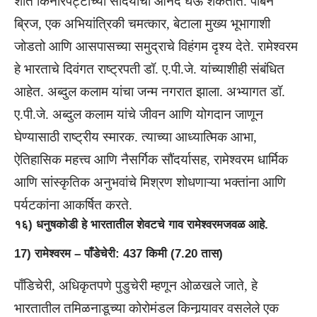
शांत किनारपट्टीच्या सौंदर्याचा आनंद घेऊ शकतात. पांबन
ब्रिज, एक अभियांत्रिकी चमत्कार, बेटाला मुख्य भूभागाशी
जोडतो आणि आसपासच्या समुद्राचे विहंगम दृश्य देते. रामेश्वरम
हे भारताचे दिवंगत राष्ट्रपती डॉ. ए.पी.जे. यांच्याशीही संबंधित
आहेत. अब्दुल कलाम यांचा जन्म नगरात झाला. अभ्यागत डॉ.
ए.पी.जे. अब्दुल कलाम यांचे जीवन आणि योगदान जाणून
घेण्यासाठी राष्ट्रीय स्मारक. त्याच्या आध्यात्मिक आभा,
ऐतिहासिक महत्त्व आणि नैसर्गिक सौंदर्यासह, रामेश्वरम धार्मिक
आणि सांस्कृतिक अनुभवांचे मिश्रण शोधणाऱ्या भक्तांना आणि
पर्यटकांना आकर्षित करते.
१६) धनुषकोडी हे भारतातील शेवटचे गाव रामेश्वरमजवळ आहे.
17) रामेश्वरम – पाँडेचेरी: 437 किमी (7.20 तास)
पाँडिचेरी, अधिकृतपणे पुडुचेरी म्हणून ओळखले जाते, हे
भारतातील तमिळनाडूच्या कोरोमंडल किनार्‍यावर वसलेले एक