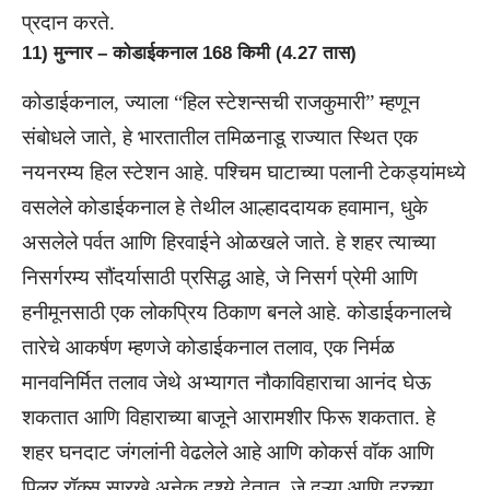
प्रदान करते.
11) मुन्नार – कोडाईकनाल 168 किमी (4.27 तास)
कोडाईकनाल, ज्याला “हिल स्टेशन्सची राजकुमारी” म्हणून
संबोधले जाते, हे भारतातील तमिळनाडू राज्यात स्थित एक
नयनरम्य हिल स्टेशन आहे. पश्चिम घाटाच्या पलानी टेकड्यांमध्ये
वसलेले कोडाईकनाल हे तेथील आल्हाददायक हवामान, धुके
असलेले पर्वत आणि हिरवाईने ओळखले जाते. हे शहर त्याच्या
निसर्गरम्य सौंदर्यासाठी प्रसिद्ध आहे, जे निसर्ग प्रेमी आणि
हनीमूनसाठी एक लोकप्रिय ठिकाण बनले आहे. कोडाईकनालचे
तारेचे आकर्षण म्हणजे कोडाईकनाल तलाव, एक निर्मळ
मानवनिर्मित तलाव जेथे अभ्यागत नौकाविहाराचा आनंद घेऊ
शकतात आणि विहाराच्या बाजूने आरामशीर फिरू शकतात. हे
शहर घनदाट जंगलांनी वेढलेले आहे आणि कोकर्स वॉक आणि
पिलर रॉक्स सारखे अनेक दृश्ये देतात, जे दऱ्या आणि दूरच्या