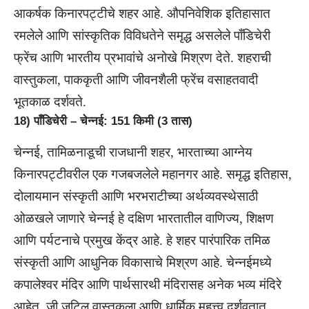
आकर्षक किनारपट्टीचे शहर आहे. औपनिवेशिक इतिहासात
रमलेले आणि सांस्कृतिक विविधतेने समृद्ध असलेले पाँडिचेरी
फ्रेंच आणि भारतीय प्रभावांचे अनोखे मिश्रण देते. शहराची
वास्तुकला, पाककृती आणि जीवनशैली फ्रेंच वसाहतवादी
भूतकाळ दर्शवते.
18) पाँडिचेरी – चेन्नई: 151 किमी (3 तास)
चेन्नई, तामिळनाडूची राजधानी शहर, भारताच्या आग्नेय
किनारपट्टीवरील एक गजबजलेले महानगर आहे. समृद्ध इतिहास,
दोलायमान संस्कृती आणि भरभराटीच्या अर्थव्यवस्थेसाठी
ओळखले जाणारे चेन्नई हे दक्षिण भारतातील वाणिज्य, शिक्षण
आणि पर्यटनाचे प्रमुख केंद्र आहे. हे शहर पारंपारिक तमिळ
संस्कृती आणि आधुनिक विकासाचे मिश्रण आहे. चेन्नईमध्ये
कपालेश्वर मंदिर आणि पार्थसारथी मंदिरासह अनेक भव्य मंदिरे
आहेत, जी जटिल वास्तुकला आणि धार्मिक महत्त्व दर्शवतात.