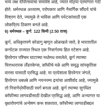
भव्य लक्ष दीपोत्सवाचा समावेश आहे, ज्यात मोठ्या प्रमाणात गर्दी
होते. धर्मस्थळ अध्यात्म, परोपकार आणि नैसर्गिक सौंदर्य यांचे
मिश्रण देते, ज्यामुळे ते भाविक आणि पर्यटकांसाठी एक
लोकप्रिय ठिकाण बनले आहे.
6) धर्मस्थळ – कुर्ग: 122 किमी (2.50 तास)
कूर्ग, अधिकृतपणे कोडागु म्हणून ओळखले जाते, हे भारतातील
कर्नाटक राज्यात स्थित एक निसर्गरम्य हिल स्टेशन आहे.
हिरवेगार पश्चिम घाटाच्या मधोमध वसलेले, कूर्ग त्याच्या
चित्तथरारक लँडस्केप्स, कॉफीचे मळे आणि समृद्ध सांस्कृतिक
वारसा यासाठी प्रसिद्ध आहे. या प्रदेशाला हिरवेगार जंगले,
हिरवेगार धबधबे आणि नयनरम्य दर्‍यांचा आशीर्वाद आहे, ज्यामुळे
तो निसर्गप्रेमींसाठी स्वर्ग बनला आहे. कूर्ग त्याच्या सुगंधित
कॉफीच्या लागवडीसाठी देखील प्रसिद्ध आहे, आणि अभ्यागत या
वृक्षारोपणांचे अन्वेषण करू शकतात, कॉफीच्या लागवडीबद्दल