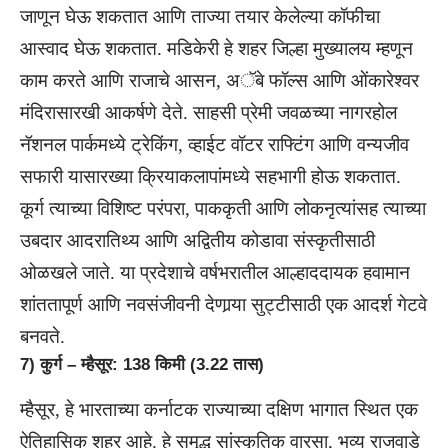
जाणून घेऊ शकतात आणि ताज्या तयार केलेल्या कॉफीचा
आस्वाद घेऊ शकतात. मडिकेरी हे शहर जिल्हा मुख्यालय म्हणून
काम करते आणि राजाचे आसन, अॅबे फॉल्स आणि ओंकारेश्वर
मंदिरासारखी आकर्षणे देते. साहसी प्रेमी जवळच्या नागरहोल
नॅशनल पार्कमध्ये ट्रेकिंग, व्हाईट वॉटर राफ्टिंग आणि वन्यजीव
सफारी यासारख्या क्रियाकलापांमध्ये सहभागी होऊ शकतात.
कूर्ग त्याच्या विशिष्ट परंपरा, पाककृती आणि लोकनृत्यांसह त्याच्या
उबदार आदरातिथ्य आणि अद्वितीय कोडावा संस्कृतीसाठी
ओळखले जाते. या प्रदेशाचे वर्षभरातील आल्हाददायक हवामान
शांततापूर्ण आणि नवसंजीवनी देणार्‍या सुट्टीसाठी एक आदर्श गेटवे
बनवते.
7) कुर्ग – म्हैसूर: 138 किमी (3.22 तास)
म्हैसूर, हे भारताच्या कर्नाटक राज्याच्या दक्षिण भागात स्थित एक
ऐतिहासिक शहर आहे. हे समृद्ध सांस्कृतिक वारसा, भव्य राजवाडे