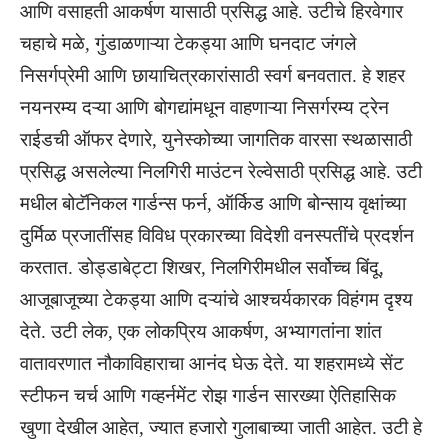
आणि वसाहती आकर्षण यासाठी प्रसिद्ध आहे. उटीचे हिरवेगार
चहाचे मळे, गुंडाळणाऱ्या टेकड्या आणि घनदाट जंगले
निसर्गप्रेमी आणि छायाचित्रकारांसाठी स्वर्ग बनवतात. हे शहर
नयनरम्य दऱ्या आणि बोगद्यांमधून वाहणाऱ्या निसर्गरम्य ट्रेन
राईडची ऑफर देणारे, युनेस्कोच्या जागतिक वारसा स्थळासाठी
प्रसिद्ध असलेल्या निलगिरी माउंटन रेल्वेसाठी प्रसिद्ध आहे. उटी
मधील बोटॅनिकल गार्डन्स फर्न, ऑर्किड आणि बोन्साय वृक्षांच्या
दुर्मिळ प्रजातींसह विविध प्रकारच्या विदेशी वनस्पतींचे प्रदर्शन
करतात. डोड्डाबेट्टा शिखर, निलगिरीमधील सर्वोच्च बिंदू,
आजूबाजूच्या टेकड्या आणि दऱ्यांचे आश्चर्यकारक विहंगम दृश्य
देते. उटी लेक, एक लोकप्रिय आकर्षण, अभ्यागतांना शांत
वातावरणात नौकाविहाराचा आनंद घेऊ देते. या शहरामध्ये सेंट
स्टीफन चर्च आणि गव्हर्नमेंट रोझ गार्डन सारख्या ऐतिहासिक
खुणा देखील आहेत, ज्यात हजारो गुलाबाच्या जाती आहेत. उटी हे