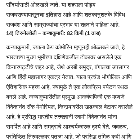
सौंदर्यासाठी ओळखले जाते. या शहराला पांड्य
राजघराण्यापासूनचा इतिहास आहे आणि शतकानुशतके विविध
राजवंश आणि साम्राज्यांचा प्रभाव या शहराने पाहिला आहे.
14) तिरुनेलवेली – कन्याकुमारी: 82 किमी (1 तास)
कन्याकुमारी, ज्याला केप कोमोरिन म्हणूनही ओळखले जाते, हे
भारताच्या मुख्य भूमीच्या दक्षिणेकडील टोकावर असलेले एक
किनारपट्टीचे शहर आहे, जेथे अरबी समुद्र, बंगालचा उपसागर
आणि हिंदी महासागर एकत्र येतात. याला प्रचंड भौगोलिक आणि
ऐतिहासिक महत्त्व आहे, ज्यामुळे ते एक लोकप्रिय पर्यटन स्थळ
बनले आहे. कन्याकुमारीतील प्रमुख आकर्षणांपैकी एक म्हणजे
विवेकानंद रॉक मेमोरियल, किनार्‍यावरील खडकाळ बेटावर वसलेले
आहे. हे प्रसिद्ध भारतीय तत्त्वज्ञानी स्वामी विवेकानंद यांना
समर्पित आहे आणि समुद्राचे आश्चर्यकारक दृश्ये देते. जवळच,
प्रतिष्ठित तिरुवल्लुवर पुतळा आहे, जो प्रसिद्ध तमिळ कवी आणि