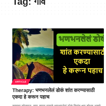
Tag:
गाव
ARTICLE
Therapy: भणभनलेलं डोकं शांत करण्यासाठी
एकदा हे करून पहाच
कामाचा कोलाहल, ताण-तणाव ह्यामुळे भणभणलेलं डोकं निवांत क्षण शोधत असते.