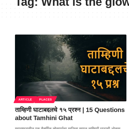
Tag:
What is the glo
ARTICLE
PLACES
ताम्हिणी घाटाबद्दलचे १५ प्रश्न | 15 Questions
about Tamhini Ghat
महाराष्ट्रातील एक नैसर्गिक सोन्दार्याचा खजिना म्हणून ताम्हिणी घाटाची ओळख