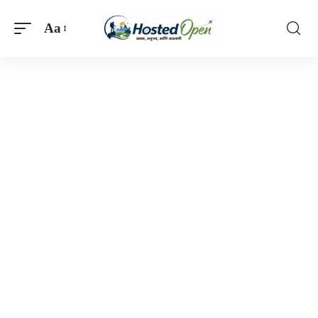
Aa
Font
Resizer