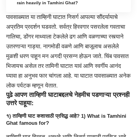
rain heavily in Tamhini Ghat?
पावसाळ्यात या ताम्हिनी घाटात निसर्ग आपल्या सौंदर्यायाचे
अप्रतिम प्रदर्शन घडवतो. सर्वत्र हिरवगार पसरलेला गवताचा
गालिचा, डोंगर माथ्याला टेकलेले ढग आणि वळणाच्या रस्त्याने
उतरणाऱ्या गाड्या. नागमोडी वळणे आणि बाजूलाच असलेले
मुळशी धरण पाहून मन अगदी प्रसन्न होऊन जाते. चिंब पावसात
भिजायच असेल तर तामिनी घाटात यावं आणि स्वर्गीय आनंद
घ्यावा हा अनुभव फार चांगला आहे. या घाटात पावसाळ्यात अनेक
लोक पर्यटक म्हणून येतात.
पुढे आपण ताम्हिणी घाटाबद्दलचे नेहमीच पडणाऱ्या प्रश्नही
उत्तरे पाहूया:
१) ताम्हिणी घाट कशासाठी प्रसिद्ध आहे? 1) What is Tamhini
Ghat famous for?
ताम्हिणी घाट हिरवळ, धबधबे आणि निसर्ग यासाठी प्रसिद्ध आहे.