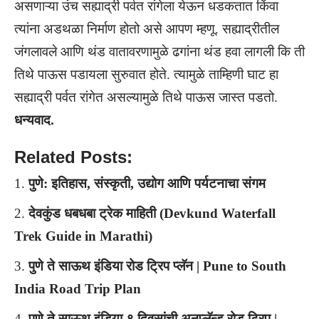
असणाऱ्या उंच सह्याद्री पर्वत रांगेला येऊन धडकतात किंवा
त्यांना अडथळा निर्माण होतो असे आपण म्हणू. सह्याद्रीतील
जंगलावले आणि थंड वातावरणामुळे ढगांना थंड हवा लागली कि ती
तिथे पाऊस पडायला सुरुवात होते. त्यामुळे ताम्हिणी घाट हा
सह्याद्री पर्वत रांगेत असल्यामुळे तिथे पाऊस जास्त पडतो.
धन्यवाद.
Related Posts:
पुणे: इतिहास, संस्कृती, उद्योग आणि पर्यटनाचा संगम
देवकुंड धबधबा ट्रेक माहिती (Devkund Waterfall
Trek Guide in Marathi)
पुणे ते साऊथ इंडिया रोड ट्रिप प्लॅन | Pune to South
India Road Trip Plan
पुणे ते साऊथ इंडिया ९ दिवसांची अनप्लॅन्ड रोड ट्रिप |