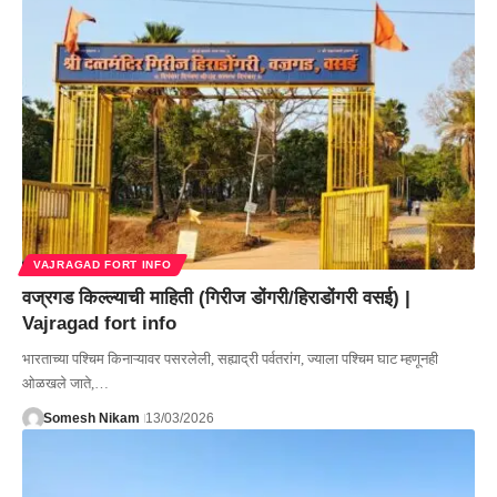
VAJRAGAD FORT INFO
वज्रगड किल्ल्याची माहिती (गिरीज डोंगरी/हिराडोंगरी वसई) |
Vajragad fort info
भारताच्या पश्चिम किनाऱ्यावर पसरलेली, सह्याद्री पर्वतरांग, ज्याला पश्चिम घाट म्हणूनही
ओळखले जाते,…
Somesh Nikam
13/03/2026