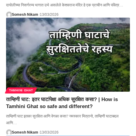
दापोलीच्या निसर्गरम्य भागात उभे असलेले केशवराज मंदिर हे एक प्राचीन आणि पवित्र…
Somesh Nikam
13/03/2026
TAMHINI GHAT
ताम्हिणी घाट: इतर घाटांपेक्षा अधिक सुरक्षित कसा? | How is
Tamhini Ghat so safe and different?
ताम्हिणी घाट इतका सुरक्षित आणि वेगळा कसा? नमस्कार मित्रानो, ताम्हिणी घाटाबद्दल
आणि…
Somesh Nikam
13/03/2026