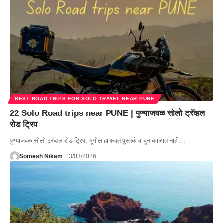
BEST ROAD TRIPS FOR SOLO TRAVEL NEAR PUNE
22 Solo Road trips near PUNE | पुण्याजवळ सोलो ट्रॅव्हल
रोड ट्रिप
पुण्याजवळ सोलो ट्रॅव्हल रोड ट्रिप: भूगोल हा फक्त पुस्तकं वाचून काळात नाही…
Somesh Nikam
13/03/2026