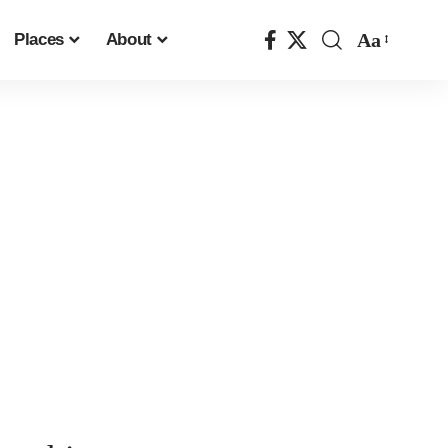
Aa
Places
About
Font
Resizer