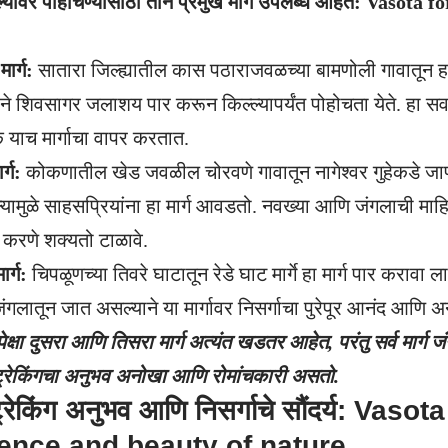
ल्यावर पोहोचण्यासाठी तीन प्रमुख मार्ग उपलब्ध आहेत: Vasota 
ार्ग:
सातारा जिल्ह्यातील कास पठाराजवळच्या बामणोली गावातून हा म
टीने शिवसागर जलाशय पार करून किल्ल्यापर्यंत पोहोचता येते. हा सर्वा
क याच मार्गाचा वापर करतात.
र्ग:
कोकणातील खेड जवळील चोरवणे गावातून नागेश्वर गुहेकडे जाणारा
मुळे साहसप्रियांना हा मार्ग आवडतो. नवख्या आणि जंगलाची माहि
र करणे शक्यतो टाळावे.
ार्ग:
चिपळूणच्या
तिवरे घाटातून रेडे घाट मार्गे हा मार्ग पार कराव
गलातून जात असल्याने या मार्गावर निसर्गाचा पुरेपूर आनंद आणि अन
गापेक्षा दुसरा आणि तिसरा मार्ग अत्यंत खडतर आहेत, परंतु सर्व मार्ग
ट्रेकिंगचा अनुभव अनोखा आणि रोमांचकारी असतो.
्रेकिंग अनुभव आणि निसर्गाचे सौंदर्य: Vaso
ence and beauty of nature