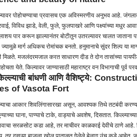
ल्यावर पोहोचण्याचा प्रवासच एक अविस्मरणीय अनुभव आहे. जंगलात
रवाई, विविध झाडे, वेली, फुले, फुलपाखरे आणि पक्ष्यांच्या मधुर आ
शय पार करून झाल्यानंतर बोटीतुन उतरल्यावर चालत जाताना पहिल्य
्यामुळे मार्ग अधिकच रोमांचक बनतो. हनुमानाचे सुंदर शिल्प या मार्गा
 मिळते. मजलंदरमजाल करत साधारण दीड ते दोन तासांच्या पायपी
ोहोचता येते. किल्यावर जाण्यासाठी महाराष्ट्र वन विभागाची पूर्व परव
किल्ल्याची बांधणी आणि वैशिष्ट्ये: Constru
es of Vasota
Fort
्ल्याचा आकार शिवलिंगासारखा असून, आवश्यक तिथे तटबंदी करण्
ुन्याच्या घाना, पाण्याचे टाके, वाड्याचे अवशेष, दिसतात. किल्ल्याच्
ावाचा सरळसोट कडा आहे, तर माचीवर काळकाई देवीचे ठाणे आहे. कि
, तर दुसऱ्या बाजूला खोल पाताळत गेलेले बेलाग उंच कडे आहेत, ज्या