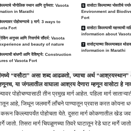
िल्ल्याचे भौगोलिक स्थान आणि दुर्गमता: Vasota
वासोटा किल्याच्या भोवतीचे पर
rmation in Marathi
Environment and Biodive
Fort
िल्ल्यावर पोहोचण्याचे ३ मार्ग: 3 ways to
sota Fort
वासोटा किल्ल्याची महत्त्वाची
information about Vasota
्रेकिंग अनुभव आणि निसर्गाचे सौंदर्य: Vasota
 experience and beauty of nature
वासोट्याच्या किल्ल्याबद्दल थ
information in Marathi
िल्ल्याची बांधणी आणि वैशिष्ट्ये: Construction
ures of Vasota Fort
्वरीमध्ये “वसौटा” असा शब्द आढळतो, ज्याचा अर्थ “आश्रयस्थान”
्हणूनच, या जंगलातील वाघाला आश्रय देणारा म्हणून वासोटा हे न
ल्यावर
पोहोचण्यासाठी तीन प्रमुख मार्ग आहेत. पहिला मार्ग साताऱ
ातून आहे, जिथून जलमार्गे लाँचने पाण्यातून प्रवास करत कोयना
रून किल्ल्यापर्यंत पोहोचता येते. दुसरा मार्ग कोकणातील खेड जव
ार्गे जातो. तिसरा मार्ग चिपळूणच्या तिवरे घाटातून रेडे घाट मार्गे जातो. 