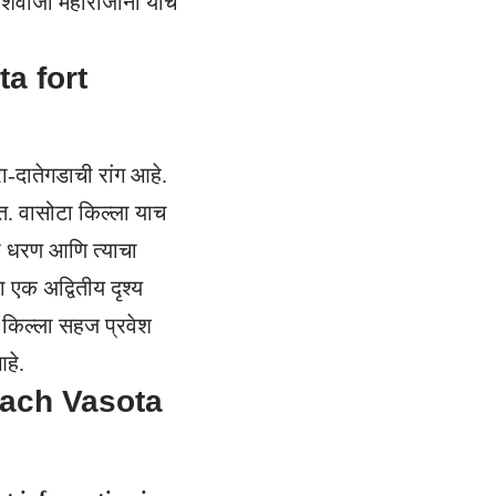
शिवाजी महाराजांनी याचे
ota fort
रा-दातेगडाची रांग आहे.
ात. वासोटा किल्ला याच
यना धरण आणि त्याचा
 एक अद्वितीय दृश्य
े किल्ला सहज प्रवेश
हे.
o reach Vasota