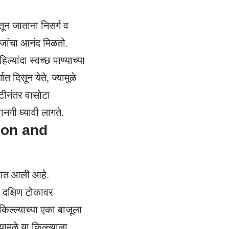
ून जाताना निसर्ग व
वाजांचा आनंद मिळतो.
ांदा स्वच्छ पाण्याच्या
त दिसून येते, ज्यामुळे
टीनंतर वासोटा
ानगी घ्यावी लागते.
ction and
यात आली आहे.
या दक्षिण टोकावर
ल्ल्याच्या एका बाजूला
मुळे या किल्ल्याला