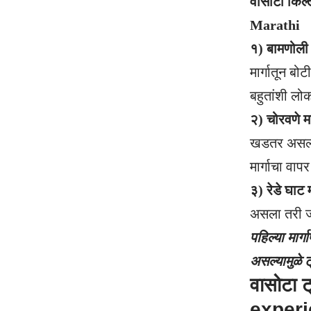
वासोटा किल्
Marathi
१) बामणोली म
मार्गातून बो
बहुतांशी लो
२) चोरवणे मा
खडतर असल्या
मार्गाचा वाप
३) रेडे घाट म
असला तरी जं
पहिल्या मार्
असल्यामुळे 
वासोटा ट
experi