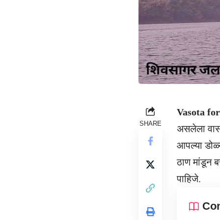
Vasota for
SHARE
असलेला वासो
आपल्या डोळ्
ठाण मांडून 
पाहिजे.
Con