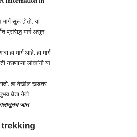
fort information in
ार्ग सुरू होतो. या
त प्रसिद्ध मार्ग असून
 हा मार्ग आहे. हा मार्ग
ती नसणाऱ्या लोकांनी या
ा लागतो. हा देखील खडतर
ुभव घेता येतो.
 जंगलातूनच जात
ta trekking