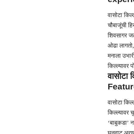
वासोटा किल्
चौबाजूंची हि
शिवसागर जला
ओढा लागतो, ज
मनाला उभारी
किल्ल्यावर प
वासोटा 
Featur
वासोटा किल
किल्ल्यावर च
‘बाबुकडा’ न
घनदाट अरण्य