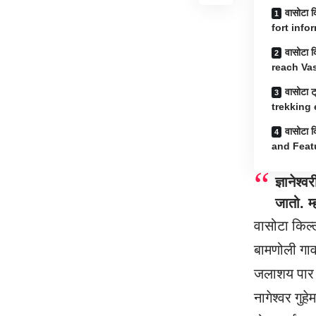
वासोटा क
fort info
वासोटा क
reach Va
वासोटा ट
trekking
वासोटा क
and Feat
ज्ञानेश
जातो. म
वासोटा
किल्
बामणोली गाव
जलाशय पार क
नागेश्वर गुहेम