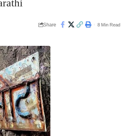
arathi
Share
8 Min Read