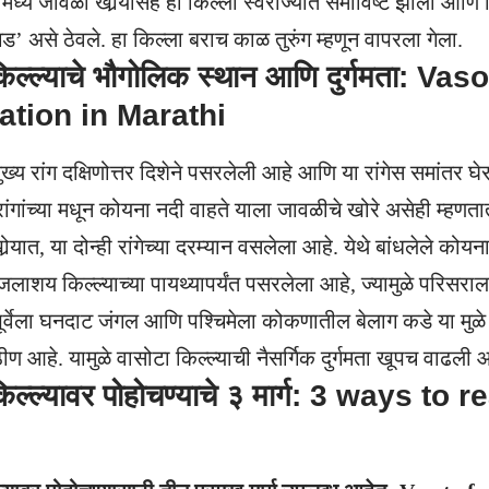
ध्ये जावळी खोर्‍यासह हा किल्ला स्वराज्यात समाविष्ट झाला आणि 
गड’ असे ठेवले. हा किल्ला बराच काळ तुरुंग म्हणून वापरला गेला.
िल्ल्याचे भौगोलिक स्थान आणि दुर्गमता: Vas
ation in Marathi
मुख्य रांग दक्षिणोत्तर दिशेने पसरलेली आहे आणि या रांगेस समांतर घे
रांगांच्या मधून कोयना नदी वाहते याला जावळीचे खोरे असेही म्हणत
र्‍यात, या दोन्ही रांगेच्या दरम्यान वसलेला आहे. येथे बांधलेले को
ाशय किल्ल्याच्या पायथ्यापर्यंत पसरलेला आहे, ज्यामुळे परिसराला
. पूर्वेला घनदाट जंगल आणि पश्चिमेला कोकणातील बेलाग कडे या मुळ
ण आहे. यामुळे वासोटा किल्ल्याची नैसर्गिक दुर्गमता खूपच वाढली आ
किल्ल्यावर पोहोचण्याचे ३ मार्ग: 3 ways t