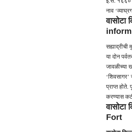
इ.स. १६६० म
नाव ‘व्याघ्र
वासोटा क
inform
सह्याद्रीची 
या दोन पर्वत
जावळीच्या खो
‘शिवसागर’ जल
प्राप्त होते
करण्यास कठी
वासोटा 
Fort