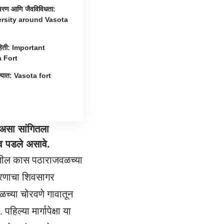
्यावरण आणि जैवविविधता:
rsity around Vasota
 माहिती: Important
 Fort
ोडक्यात: Vasota fort
 असा सांगितला
ाव पडले असावे.
्यातील कास पठाराजवळच्या
 धरणाचा शिवसागर
ळच्या चोरवणे गावातून
पहिल्या मार्गापेक्षा या