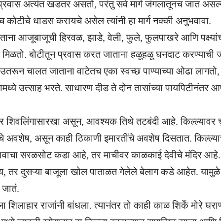
ा प्रवास अत्यंत खडतर असतो, परंतु सर्व मार्ग जंगलातूनच जात असल्य
च कोटीचे धाडस करायचे असेल त्यांनी हा मार्ग नक्की अनुभवावा.
ताना आजूबाजूची हिरवळ, झाडे, वेली, फुले, फुलपाखरे आणि पक्ष्यां
मिळतो. बोटीतून प्रवास करत जाताना हळूहळू घनदाट करण्याची ज
े उतरून चालत जाताना वाटेतच एका स्वच्छ पाण्याच्या ओढा लागतो, ज
ामध्ये उत्साह भरते. साधारण दीड ते दोन तासांच्या पायपिटीनंतर 
शिवलिंगासारखा असून, आवश्यक तिथे तटबंदी आहे. किल्ल्यावर चुन्य
ाचे अवशेष, असून काही ठिकाणी इमारतींचे अवशेष दिसतात. किल्ल्याच
नावाचा सरळसोट कडा आहे, तर माचीवर काळकाई देवीचे
मंदिर
आहे. 
 तर दुसऱ्या बाजूला खोल पाताळत गेलेले बेलाग कडे आहेत. यामुळे य
 जातं.
ा शिलाहार राजांनी बांधला. त्यानंतर तो काही काळ शिर्के मोरे घराण्