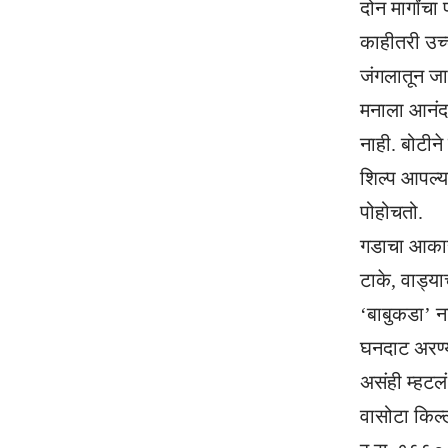
दोन मार्गांच
काहीतरी उच्
जंगलातून जा
मनाला आनंद 
नाही. बोटीन
शिल्प आपल्य
पोहोचतो.
गडाचा आकार 
टाके, वाड्य
‘बाबुकडा’ 
घनदाट अरण्य,
असंही म्हटलं
वासोटा किल्ल