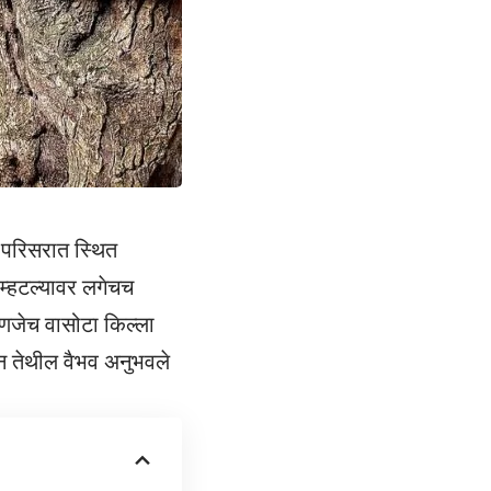
 परिसरात स्थित
 म्हटल्यावर लगेचच
णजेच वासोटा किल्ला
न तेथील वैभव अनुभवले