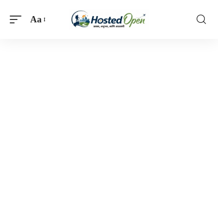
Aa
Font
Resizer