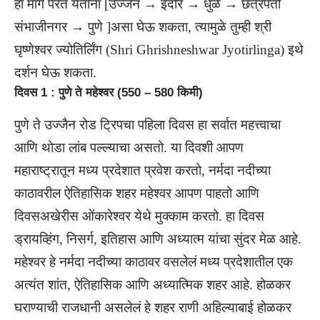
हा मार्ग परत येताना [उज्जैन → इंदौर → धुळे → छत्रपती
संभाजीनगर → पुणे ]असा घेऊ शकता, त्यामुळे तुम्ही श्री
घृष्णेश्वर ज्योतिर्लिंग (Shri Ghrishneshwar Jyotirlinga) इथे
दर्शन घेऊ शकता.
दिवस 1 : पुणे ते महेश्वर (550 – 580 किमी)
पुणे ते उज्जैन रोड ट्रिपचा पहिला दिवस हा सर्वात महत्त्वाचा
आणि थोडा लांब पल्ल्याचा असतो. या दिवशी आपण
महाराष्ट्रातून मध्य प्रदेशात प्रवेश करतो, नर्मदा नदीच्या
काठावरील ऐतिहासिक शहर महेश्वर आपण पाहतो आणि
दिवसअखेरीस ओंकारेश्वर येथे मुक्काम करतो. हा दिवस
ड्रायव्हिंग, निसर्ग, इतिहास आणि अध्यात्म यांचा सुंदर मेळ आहे.
महेश्वर हे नर्मदा नदीच्या काठावर वसलेलं मध्य प्रदेशातील एक
अत्यंत शांत, ऐतिहासिक आणि अध्यात्मिक शहर आहे. होळकर
घराण्याची राजधानी असलेलं हे शहर राणी अहिल्याबाई होळकर