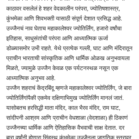
काठावर वसलेलं हे शहर वेदकालीन परंपरा, ज्योतिषशास्त्र,
कुंभमेळा आणि शिवभक्ती यासाठी संपूर्ण देशात प्रसिद्ध आहे.
उज्जैनचं नाव घेताच महाकालेश्वर ज्योतिर्लिंग, हजारो वर्षांचा
इतिहास, साधुसंतांची परंपरा आणि आध्यात्मिक ऊर्जा
डोळ्यासमोर उभी राहते. येथे प्रत्येक गल्ली, घाट आणि मंदिरातून
प्राचीन भारताची सांस्कृतिक आणि धार्मिक ओळख अनुभवायला
मिळते, ज्यामुळे उज्जैन केवळ एक पर्यटनस्थळ नसून एक
आध्यात्मिक अनुभव आहे.
उज्जैन शहराचं केंद्रबिंदू म्हणजे महाकालेश्वर ज्योतिर्लिंग, जे बारा
ज्योतिर्लिंगांपैकी एकमेव दक्षिणाभिमुख ज्योतिर्लिंग मानलं जातं.
यासोबतच हरसिद्धी माता मंदिर, काल भैरव मंदिर, राम घाट,
सांदीपनी आश्रम आणि प्राचीन वेधशाळा (वेदशाळा) ही ठिकाणं
उज्जैनच्या धार्मिक आणि ऐतिहासिक वैभवाची साक्ष देतात. दर
बारा वर्षांनी होणारा सिंहस्थ कुंभमेळा उज्जैनला जागतिक स्तरावर