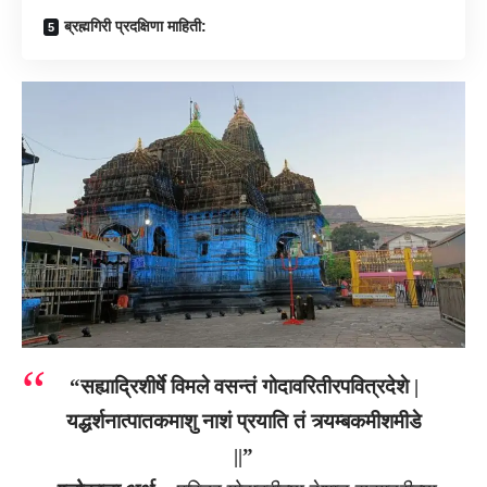
ब्रह्मगिरी प्रदक्षिणा माहिती:
“सह्याद्रिशीर्षे विमले वसन्तं गोदावरितीरपवित्रदेशे |
यद्धर्शनात्पातकमाशु नाशं प्रयाति तं त्र्यम्बकमीशमीडे
||”