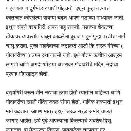
पाहत आपण दुर्गभांडार पाशी पोहचतो. इथून पुन्हा तश्याच
कातळात कोरलेल्या पायऱ्या चढत आपण गडाच्या माथ्यावर जातो.
इथून संपूर्ण ब्रह्मगिरी आपण पाहू शकतो. गडाच्या शेवटच्या
टोकावर व्यवस्तीत बांधून काढलेला बुरुज पाहून पुन्हा परतीचा मार्ग
चालू करावा. पुन्हा महादेवाच्या जटाकडे आलो कि सरळ गंगेच्या (
गोदावरीच्या ) उगम स्थानाकडे जावे. इथे गौतम ऋषींचा आश्रम
लागतो आणि अगदी थोड्या अंतरावर गोदावरीचे मंदिर, नदीचा
प्रवाह गोमुखातून होतो.
ब्रह्मगिरी वरून तीन नद्यांचा उगम होतो त्यातील अहिल्या आणि
गोदावरीचा खाली मंदिराजवळ संगम होतो. भाविक शकयतो इथून
मागे वळतात, आपण मात्र इथून सरळ सरळ समोर चालत
जाणार आहोत, इथे पुढे आपल्याला किल्ल्याचे अवशेष दिसू
लागतात, हा मेटघरचा किल्ला. पायवाटेवर चालतना वर