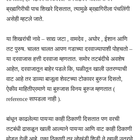
ब्रह्मगिरीची पाच शिखरे दिसतात, त्यामुळे ब्रह्मगिरीला पंचलिंगी
असेही म्हटले जाते.
या शिखरांची नावे – साद्य जटा , वामदेव , अघोर , ईशान आणि
तट पुरुष. चालत चालत आपण गडाच्या दरवाज्यापाशी पोहचतो –
या दरवाजास हत्ती दरवाजा म्हणतात. समोर तटबंदीचे अवशेष
आहेत, दरवाजातून बाहेर पडले कि, घळीतून खाली उतरण्याची
वाट आहे तर डाव्या बाजूला शेवटच्या टोकावर बुरुज दिसतो,
ऐकीव माहितीप्रमाणे या बुरुजास विनय बुरुज म्हणतात (
reference सापडला नाही ).
बांधून काढलेल्या पायऱ्या काही ठिकाणी दिसतात पण वरची
तटबंधी ढासळून खाली आल्याने पायऱ्या आणि वाट काही ठिकाणी
मोडून गेली आहे. एका ठिकाणी तर लोखंडी शिडी ने खाली उतरावे