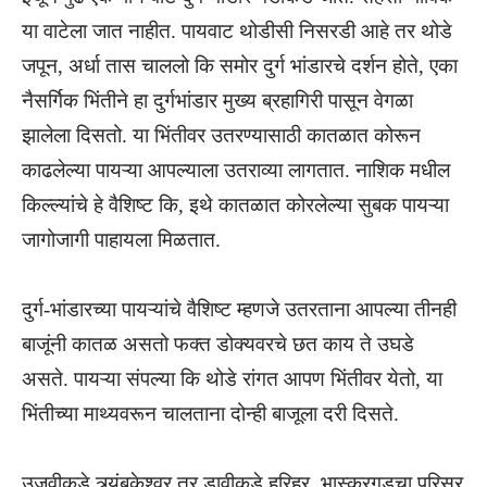
या वाटेला जात नाहीत. पायवाट थोडीसी निसरडी आहे तर थोडे
जपून, अर्धा तास चाललो कि समोर दुर्ग भांडारचे दर्शन होते, एका
नैसर्गिक भिंतीने हा दुर्गभांडार मुख्य ब्रहागिरी पासून वेगळा
झालेला दिसतो. या भिंतीवर उतरण्यासाठी कातळात कोरून
काढलेल्या पायऱ्या आपल्याला उतराव्या लागतात. नाशिक मधील
किल्ल्यांचे हे वैशिष्ट कि, इथे कातळात कोरलेल्या सुबक पायऱ्या
जागोजागी पाहायला मिळतात.
दुर्ग-भांडारच्या पायऱ्यांचे वैशिष्ट म्हणजे उतरताना आपल्या तीनही
बाजूंनी कातळ असतो फक्त डोक्यवरचे छत काय ते उघडे
असते. पायऱ्या संपल्या कि थोडे रांगत आपण भिंतीवर येतो, या
भिंतीच्या माथ्यवरून चालताना दोन्ही बाजूला दरी दिसते.
उजवीकडे त्र्यंबकेश्वर तर डावीकडे हरिहर, भास्करगडचा परिसर