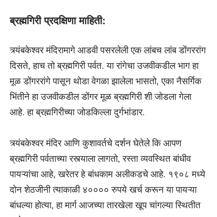
ब्रह्मगिरी प्रदक्षिणा माहिती:
त्र्यंबकेश्वर मंदिरामागे आडवी पसरलेली एक लांबच लांब डोंगररांग
दिसते, हाच तो ब्रह्मगिरी पर्वत. या रांगेचा उजवीकडील भाग हा
मूळ डोंगररांगे पासून थोडा वेगळा झालेला भासतो, एका नैसर्गिक
भिंतीने हा उजवीकडील डोंगर मूळ ब्रह्मगिरी शी जोडला गेला
आहे. हा ब्रह्मगिरीच्या जोडकिल्ला दुर्गभांडार.
त्र्यंबकेश्वर मंदिर आणि कुशावर्तचे दर्शन घेतेले कि आपण
ब्रह्मगिरी पर्वताच्या रस्त्याला लागतो, रस्ता व्यवस्थित बांधीव
पायऱ्यांचा आहे, खरेतर हे बांधकाम अलीकडचे आहे. १९०८ मध्ये
दोन शेठजीनी त्याकाळी ४०००० रुपये खर्च करून या पायऱ्या
बांधल्या होत्या, हा मार्ग आजच्या तारखेला खूप चांगल्या स्थितीत