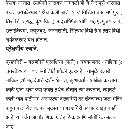
केल्या जातात. त्यापैकी नारायण नागबळी ही विधी संपूर्ण भारतात
फक्त त्र्यंबकेश्वर येथेच केली जाते. या व्यतिरिक्त कालसर्प पुजा,
त्रिपिंडी श्राद्ध, कुंभ विवाह, रुद्राभिषेक आणि महामृत्युंजय जाप,
उत्तरक्रिया, लघुरुद्र, जननशांती, सिंहस्थ विधी हे व इतर विधी
त्र्यंबकेश्वर येथे होतात.
प्रेक्षणीय स्थळे:
ब्रह्मगिरी – ब्रम्हगिरी प्रदक्षिणा (फेरी) ( त्र्यंबकेश्वर / नाशिक ):
त्र्यंबकेश्वर – १२ ज्योतिर्लिंगापैकी एकआहे, त्यामुळे हजारो
भाविक इथे महादेवाचे दर्शन घेतात, कुशावर्तात अंघोळ करतात,
काही पूजा अर्चा ज्या फक्त इथेच होतात त्या करतात, त्यातले
काही जण पाठीमागे असलेल्या ब्रह्मगिरी वर शंकराच्या जटा मंदिर
पाहून परत येतात. पण मुळात या ब्रह्मगिरी पर्वतावर खूप काही
आहे, या पर्वताला पौराणिक, ऐतिहासिक आणि भौगोलिक महत्त्व
आहे.