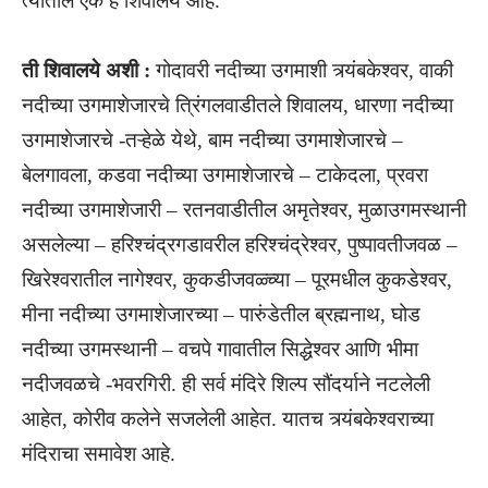
त्यांतील एक हे शिवालय आहे.
ती शिवालये अशी :
गोदावरी नदीच्या उगमाशी त्र्यंबकेश्वर, वाकी
नदीच्या उगमाशेजारचे त्रिंगलवाडीतले शिवालय, धारणा नदीच्या
उगमाशेजारचे -तऱ्हेळे येथे, बाम नदीच्या उगमाशेजारचे –
बेलगावला, कडवा नदीच्या उगमाशेजारचे – टाकेदला, प्रवरा
नदीच्या उगमाशेजारी –
रतनवाडीतील अमृतेश्वर
, मुळाउगमस्थानी
असलेल्या – हरिश्चंद्रगडावरील हरिश्चंद्रेश्वर, पुष्पावतीजवळ –
खिरेश्वरातील नागेश्वर, कुकडीजवळ्च्या – पूरमधील कुकडेश्वर,
मीना नदीच्या उगमाशेजारच्या – पारुंडेतील ब्रह्मनाथ, घोड
नदीच्या उगमस्थानी – वचपे गावातील सिद्धेश्वर आणि भीमा
नदीजवळचे -भवरगिरी. ही सर्व मंदिरे शिल्प सौंदर्याने नटलेली
आहेत, कोरीव कलेने सजलेली आहेत. यातच त्र्यंबकेश्वराच्या
मंदिराचा समावेश आहे.