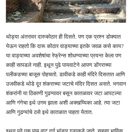
थोड्या अंतरावर दारुकोठार ही दिसते. पण एक प्रश्न डोक्यात
येऊन राहतो कि दारू कोठार वाड्याच्या इतके जवळ कसे काय?
या वाड्याच्या अवशेषांचा रेफ्रेन्स शोधण्याच्या प्रयन्त केला पण
काही सापडले नाही. इथून पुढे पायवाटेने आपण डोंगराच्या
पलीकडच्या बाजूस पोहचतो. डावीकडे काही मंदिरे दिसतात आणि
उजवीकडे थोडे दूर शंकराच्या जटाचे मंदिर दिसत असते. भगवान
शंकरांनी या ठिकाणी गुढग्यावर बसून कातळावर जटा आपटल्या
आणि गंगेचा इथे उगम झाला अशी अक्खय्यिका आहे. त्या जटा
आणि गुढग्यांचे ठसे इथे कातळात पाहता येतात.
इथून पुढे एक पाय वाट दुर्ग भांडार गडाकडे जाते. सहसा भाविक