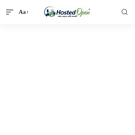
Aa
Font
Resizer