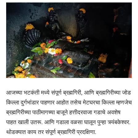
आजच्या भटकंती मध्ये संपूर्ण ब्रह्मगिरी, आणि ब्रह्मगिरीच्या जोड
किल्ला
दुर्गभांडार पाहणार आहोत तसेच मेटघरचा किल्ला म्हणजेच
ब्रह्मगिरीच्या पाठीमागच्या बाजूने हत्तीदरवाजा गडाचे अवशेष
पाहत खाली उतरू. आणि गडाला वळसा घालून पुन्हा त्र्यंबकेश्वर.
थोडक्यात काय तर संपूर्ण ब्रह्मगिरी प्रदक्षिणा.