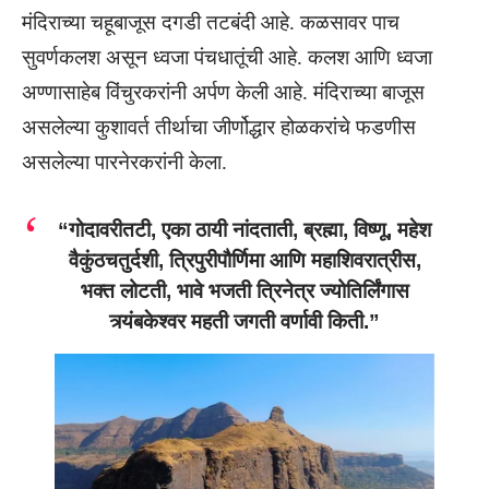
मंदिराच्या चहूबाजूस दगडी तटबंदी आहे. कळसावर पाच
सुवर्णकलश असून ध्वजा पंचधातूंची आहे. कलश आणि ध्वजा
अण्णासाहेब विंचुरकरांनी अर्पण केली आहे. मंदिराच्या बाजूस
असलेल्या कुशावर्त तीर्थाचा जीर्णोद्धार होळकरांचे फडणीस
असलेल्या पारनेरकरांनी केला.
“गोदावरीतटी, एका ठायी नांदताती, ब्रह्मा, विष्णू, महेश
वैकुंठचतुर्दशी, त्रिपुरीपौर्णिमा आणि महाशिवरात्रीस,
भक्त लोटती, भावे भजती त्रिनेत्र ज्योतिर्लिंगास
त्र्यंबकेश्वर महती जगती वर्णावी किती.”