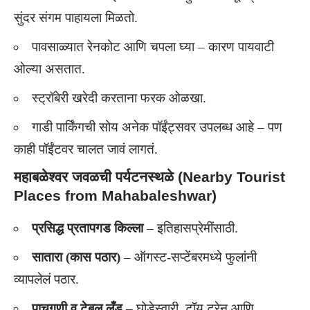
सुंदर संगम पाहायला मिळतो.
पावसाळ्यात रेनकोट आणि चपला घ्या – कारण पायवाटी
ओल्या असतात.
स्ट्रॉबेरी खरेदी करताना फरक ओळखा.
गाडी पार्किंगची सोय अनेक पॉईंट्सवर उपलब्ध आहे – पण
काही पॉईंटवर चालत जावं लागतं.
महाबळेश्वर जवळची पर्यटनस्थळे (Nearby Tourist
Places from Mahabaleshwar)
प्रसिद्ध प्रतापगड किल्ला
– इतिहासप्रेमींसाठी.
सातारा (कास पठार)
– ऑगस्ट-सप्टेंबरमध्ये फुलांनी
व्यापलेलं पठार.
पाचगणी व टेबल लँड
– घोडेस्वारी, टॉय ट्रेन आणि