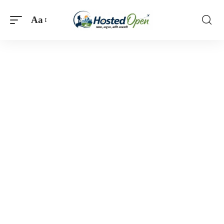
Aa
Font
Resizer