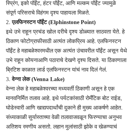
स्प्रिंग, इको पॉईंट, हंटर पॉईंट, आणि मल्कम पॉईंट ज्यामुळे
संपूर्ण परिसराचे विहंगम दृश्य पाहायला मिळते.
2.
एलफिनस्टन पॉईंट (Elphinstone Point)
इथे उभे राहून प्रचंड खोल दरीचे दृश्य डोळ्यात साठवता येते. हे
ठिकाण फोटोग्राफीसाठी अत्यंत लोकप्रिय आहे. एलफिनस्टन
पॉईंट हे महाबळेश्वरमधील एक अत्यंत उंचावरील पॉईंट असून येथे
उभे राहून कोयनाआणि पठाराचे देखणे दृश्य दिसते. या ठिकाणाला
ब्रिटिश काळात लार्ड एलफिनस्टन यांचं नाव दिलं गेलं.
3.
वेन्ना लेक (Venna Lake)
वेन्ना लेक हे महाबळेश्वरच्या मध्यवर्ती ठिकाणी असून हे एक
मानवनिर्मित तलाव आहे. इथे पर्यटकांसाठी रोमँटिक बोट राईड,
घोडेस्वारी आणि खाद्यपदार्थांची दुकाने ही मुख्य आकर्षणे आहेत.
संध्याकाळी सुर्यास्ताच्या वेळी तलावाजवळून फिरण्याचा अनुभव
अतिशय रमणीय असतो. लहान मुलांसाठी झोके व खेळण्याचं