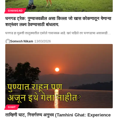
GHANGAD
घनगड ट्रेक: पुण्याजवळील असा किल्ला जो खास कोकणातून येणाऱ्या
शत्रूंवर लक्ष्य ठेवण्यासाठी बांधलाय.
घनगड हा मुळशी तालुक्यातील एकोले गावाजवळ आहे. खरं पाहिले तर घनगडाचा असाकाही…
Somesh Nikam
13/03/2026
GHAT
ताम्हिणी घाट, निसर्गरम्य अनुभव (Tamhini Ghat: Experience