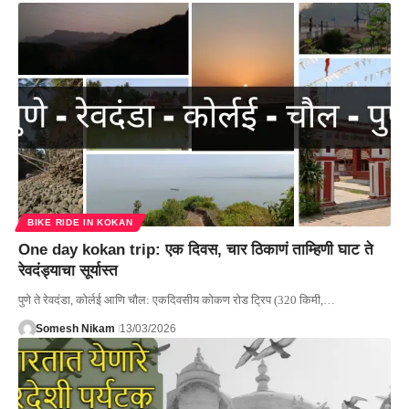
BIKE RIDE IN KOKAN
One day kokan trip: एक दिवस, चार ठिकाणं ताम्हिणी घाट ते
रेवदंड्याचा सूर्यास्त
पुणे ते रेवदंडा, कोर्लई आणि चौल: एकदिवसीय कोकण रोड ट्रिप (320 किमी,…
Somesh Nikam
13/03/2026